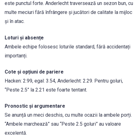
este punctul forte. Anderlecht traversează un sezon bun, cu
multe meciuri fără înfrângere și jucători de calitate la mijloc
și în atac.
Loturi și absențe
Ambele echipe folosesc loturile standard, fără accidentați
importanți.
Cote și opțiuni de pariere
Hacken: 2.99, egal: 3.54, Anderlecht: 2.29. Pentru goluri,
“Peste 2.5” la 2.21 este foarte tentant.
Pronostic și argumentare
Se anunță un meci deschis, cu multe ocazii la ambele porți.
“Ambele marchează” sau “Peste 2.5 goluri” au valoare
excelentă.