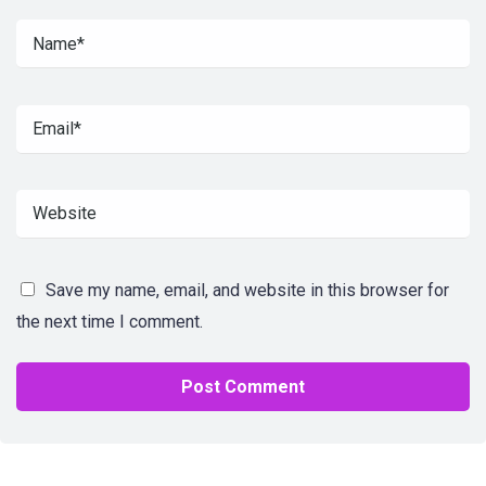
Save my name, email, and website in this browser for
the next time I comment.