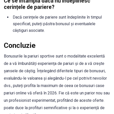
Ce se întâmplă dacă nu îndeplinesc
cerințele de pariere?
Dacă cerințele de pariere sunt îndeplinite în timpul
specificat, puteți păstra bonusul și eventualele
câștiguri asociate.
Concluzie
Bonusurile la pariuri sportive sunt o modalitate excelentă
de a vă îmbunătăți experiența de pariuri și de a vă crește
șansele de câștig. Înțelegând diferitele tipuri de bonusuri,
evaluându-le valoarea și alegându-l pe cel potrivit nevoilor
dvs., puteți profita la maximum de ceea ce bonusuri case
pariuri online vă oferă în 2026. Fie că este un parior nou sau
un profesionist experimentat, profitând de aceste oferte.
poate duce la profituri semnificative și la o experiență de