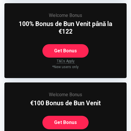
Welcome Bonus
100% Bonus de Bun Venit până la
€122
Get Bonus
T&Cs Apply
*New users only
Welcome Bonus
€100 Bonus de Bun Venit
Get Bonus