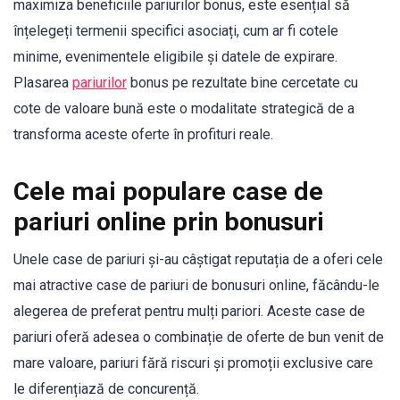
maximiza beneficiile pariurilor bonus, este esențial să
înțelegeți termenii specifici asociați, cum ar fi cotele
minime, evenimentele eligibile și datele de expirare.
Plasarea
pariurilor
bonus pe rezultate bine cercetate cu
cote de valoare bună este o modalitate strategică de a
transforma aceste oferte în profituri reale.
Cele mai populare case de
pariuri online prin bonusuri
Unele case de pariuri și-au câștigat reputația de a oferi cele
mai atractive case de pariuri de bonusuri online, făcându-le
alegerea de preferat pentru mulți pariori. Aceste case de
pariuri oferă adesea o combinație de oferte de bun venit de
mare valoare, pariuri fără riscuri și promoții exclusive care
le diferențiază de concurență.