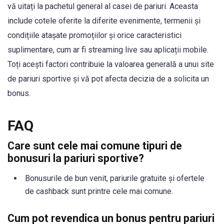
vă uitați la pachetul general al casei de pariuri. Aceasta
include cotele oferite la diferite evenimente, termenii și
condițiile atașate promoțiilor și orice caracteristici
suplimentare, cum ar fi streaming live sau aplicații mobile.
Toți acești factori contribuie la valoarea generală a unui site
de pariuri sportive și vă pot afecta decizia de a solicita un
bonus.
FAQ
Care sunt cele mai comune tipuri de
bonusuri la pariuri sportive?
Bonusurile de bun venit, pariurile gratuite și ofertele
de cashback sunt printre cele mai comune.
Cum pot revendica un bonus pentru pariuri