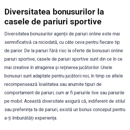
Diversitatea bonusurilor la
casele de pariuri sportive
Diversitatea bonusurilor agenții de pariuri online este mai
semnificativă ca niciodată, cu câte ceva pentru fiecare tip
de parior. De la pariuri fără risc la oferte de bonusuri online
pariuri sportive, casele de pariuri sportive sunt din ce în ce
mai creative în atragerea și reținerea jucătorilor. Unele
bonusuri sunt adaptate pentru jucătorii noi, în timp ce altele
recompensează loialitatea sau anumite tipuri de
comportament de pariuri, cum ar fi pariurile live sau pariurile
pe mobil. Această diversitate asigură că, indiferent de stilul
sau preferința ta de pariuri, există un bonus conceput pentru
a-ți îmbunătăți experiența.