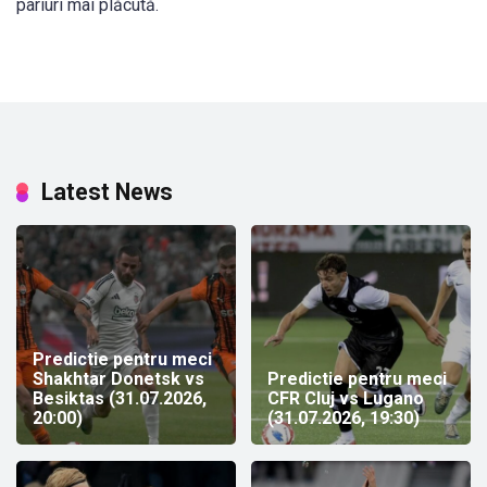
pariuri mai plăcută.
Latest News
Predictie pentru meci
Shakhtar Donetsk vs
Predictie pentru meci
Besiktas (31.07.2026,
CFR Cluj vs Lugano
20:00)
(31.07.2026, 19:30)