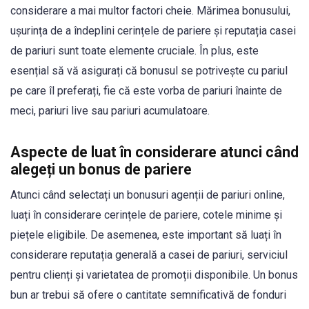
considerare a mai multor factori cheie. Mărimea bonusului,
ușurința de a îndeplini cerințele de pariere și reputația casei
de pariuri sunt toate elemente cruciale. În plus, este
esențial să vă asigurați că bonusul se potrivește cu pariul
pe care îl preferați, fie că este vorba de pariuri înainte de
meci, pariuri live sau pariuri acumulatoare.
Aspecte de luat în considerare atunci când
alegeți un bonus de pariere
Atunci când selectați un bonusuri agenții de pariuri online,
luați în considerare cerințele de pariere, cotele minime și
piețele eligibile. De asemenea, este important să luați în
considerare reputația generală a casei de pariuri, serviciul
pentru clienți și varietatea de promoții disponibile. Un bonus
bun ar trebui să ofere o cantitate semnificativă de fonduri