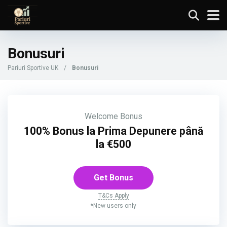
Bonusuri
Pariuri Sportive UK
/
Bonusuri
Welcome Bonus
100% Bonus la Prima Depunere până
la €500
Get Bonus
T&Cs Apply
*New users only