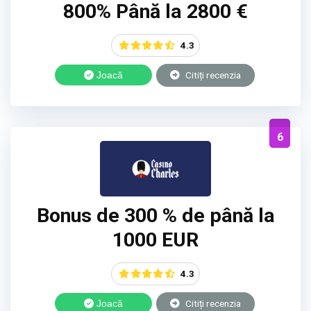
800% Până la 2800 €
4.3
Joacă
Citiți recenzia
6
Bonus de 300 % de până la
1000 EUR
4.3
Joacă
Citiți recenzia