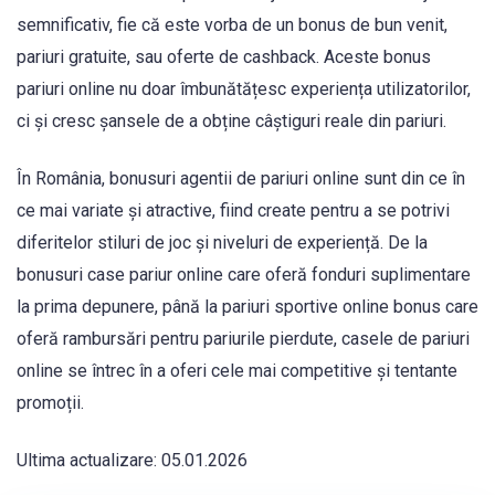
semnificativ, fie că este vorba de un bonus de bun venit,
pariuri gratuite, sau oferte de cashback. Aceste bonus
pariuri online nu doar îmbunătățesc experiența utilizatorilor,
ci și cresc șansele de a obține câștiguri reale din pariuri.
În România, bonusuri agentii de pariuri online sunt din ce în
ce mai variate și atractive, fiind create pentru a se potrivi
diferitelor stiluri de joc și niveluri de experiență. De la
bonusuri case pariur online care oferă fonduri suplimentare
la prima depunere, până la pariuri sportive online bonus care
oferă rambursări pentru pariurile pierdute, casele de pariuri
online se întrec în a oferi cele mai competitive și tentante
promoții.
Ultima actualizare: 05.01.2026