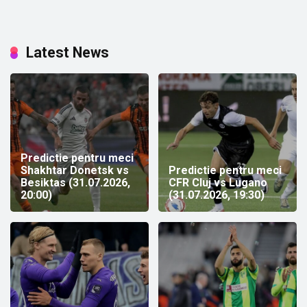
Latest News
Predictie pentru meci
Shakhtar Donetsk vs
Predictie pentru meci
Besiktas (31.07.2026,
CFR Cluj vs Lugano
20:00)
(31.07.2026, 19:30)