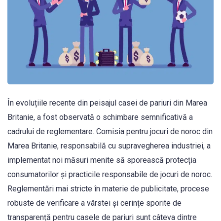
În evoluțiile recente din peisajul casei de pariuri din Marea
Britanie, a fost observată o schimbare semnificativă a
cadrului de reglementare. Comisia pentru jocuri de noroc din
Marea Britanie, responsabilă cu supravegherea industriei, a
implementat noi măsuri menite să sporească protecția
consumatorilor și practicile responsabile de jocuri de noroc.
Reglementări mai stricte în materie de publicitate, procese
robuste de verificare a vârstei și cerințe sporite de
transparență pentru casele de pariuri sunt câteva dintre