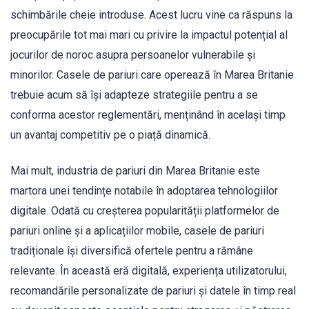
schimbările cheie introduse. Acest lucru vine ca răspuns la
preocupările tot mai mari cu privire la impactul potențial al
jocurilor de noroc asupra persoanelor vulnerabile și
minorilor. Casele de pariuri care operează în Marea Britanie
trebuie acum să își adapteze strategiile pentru a se
conforma acestor reglementări, menținând în același timp
un avantaj competitiv pe o piață dinamică.
Mai mult, industria de pariuri din Marea Britanie este
martora unei tendințe notabile în adoptarea tehnologiilor
digitale. Odată cu creșterea popularității platformelor de
pariuri online și a aplicațiilor mobile, casele de pariuri
tradiționale își diversifică ofertele pentru a rămâne
relevante. În această eră digitală, experiența utilizatorului,
recomandările personalizate de pariuri și datele în timp real