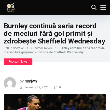
Burnley continuă seria record
de meciuri fără gol primit și
zdrobește Sheffield Wednesday
Pariuri Sportive UK
/
Football News
/
Burnley continuă seria record de
meciuri fără gol primit și zdrobește Sheffield Wednesday
Football News
by
mmjwh
February 22, 2025
0