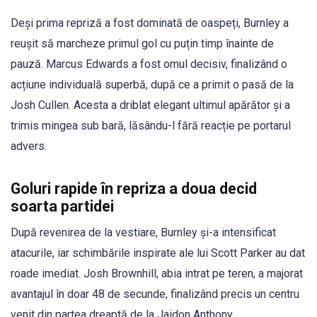
Deși prima repriză a fost dominată de oaspeți, Burnley a
reușit să marcheze primul gol cu puțin timp înainte de
pauză. Marcus Edwards a fost omul decisiv, finalizând o
acțiune individuală superbă, după ce a primit o pasă de la
Josh Cullen. Acesta a driblat elegant ultimul apărător și a
trimis mingea sub bară, lăsându-l fără reacție pe portarul
advers.
Goluri rapide în repriza a doua decid
soarta partidei
După revenirea de la vestiare, Burnley și-a intensificat
atacurile, iar schimbările inspirate ale lui Scott Parker au dat
roade imediat. Josh Brownhill, abia intrat pe teren, a majorat
avantajul în doar 48 de secunde, finalizând precis un centru
venit din partea dreaptă de la Jaidon Anthony.