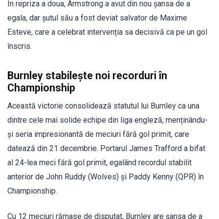
În repriza a doua, Armstrong a avut din nou șansa de a
egala, dar șutul său a fost deviat salvator de Maxime
Esteve, care a celebrat intervenția sa decisivă ca pe un gol
înscris.
Burnley stabilește noi recorduri în
Championship
Această victorie consolidează statutul lui Burnley ca una
dintre cele mai solide echipe din liga engleză, menținându-
și seria impresionantă de meciuri fără gol primit, care
datează din 21 decembrie. Portarul James Trafford a bifat
al 24-lea meci fără gol primit, egalând recordul stabilit
anterior de John Ruddy (Wolves) și Paddy Kenny (QPR) în
Championship.
Cu 12 meciuri rămase de disputat, Burnley are șansa de a