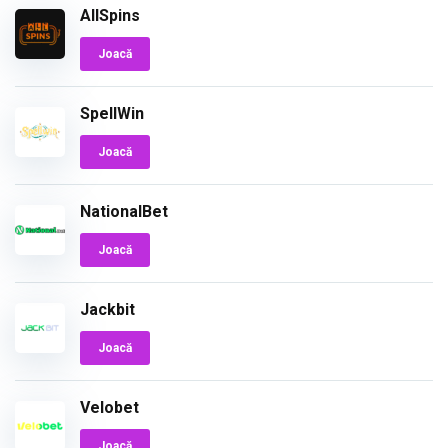
AllSpins
Joacă
SpellWin
Joacă
NationalBet
Joacă
Jackbit
Joacă
Velobet
Joacă