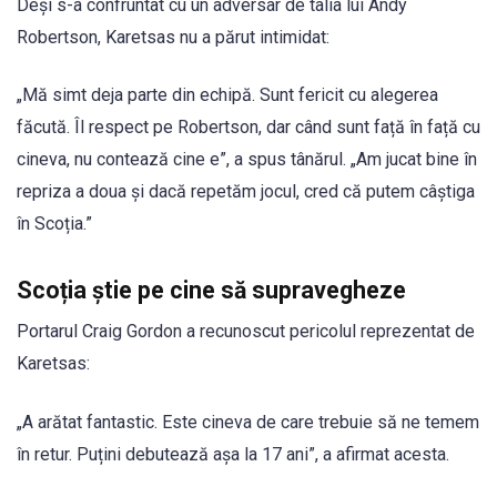
Deși s-a confruntat cu un adversar de talia lui Andy
Robertson, Karetsas nu a părut intimidat:
„Mă simt deja parte din echipă. Sunt fericit cu alegerea
făcută. Îl respect pe Robertson, dar când sunt față în față cu
cineva, nu contează cine e”, a spus tânărul. „Am jucat bine în
repriza a doua și dacă repetăm jocul, cred că putem câștiga
în Scoția.”
Scoția știe pe cine să supravegheze
Portarul Craig Gordon a recunoscut pericolul reprezentat de
Karetsas:
„A arătat fantastic. Este cineva de care trebuie să ne temem
în retur. Puțini debutează așa la 17 ani”, a afirmat acesta.