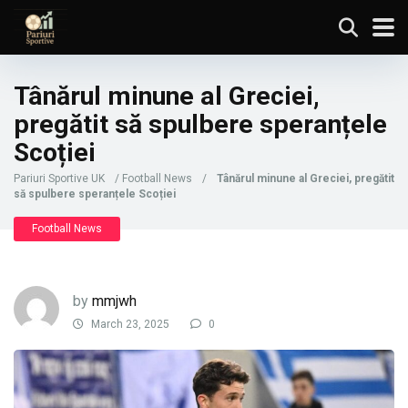
Tânărul minune al Greciei,
pregătit să spulbere speranțele
Scoției
Pariuri Sportive UK
/
Football News
/
Tânărul minune al Greciei, pregătit
să spulbere speranțele Scoției
Football News
by
mmjwh
March 23, 2025
0