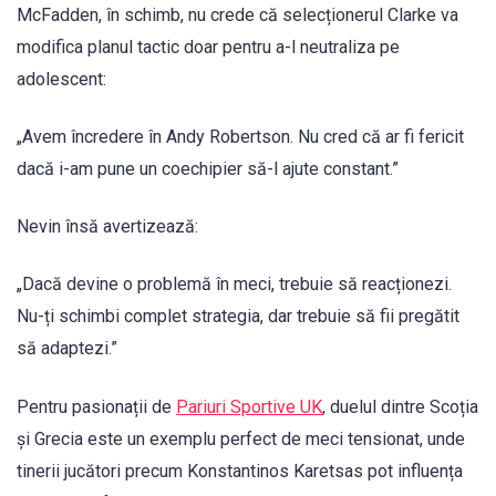
McFadden, în schimb, nu crede că selecționerul Clarke va
modifica planul tactic doar pentru a-l neutraliza pe
adolescent:
„Avem încredere în Andy Robertson. Nu cred că ar fi fericit
dacă i-am pune un coechipier să-l ajute constant.”
Nevin însă avertizează:
„Dacă devine o problemă în meci, trebuie să reacționezi.
Nu-ți schimbi complet strategia, dar trebuie să fii pregătit
să adaptezi.”
Pentru pasionații de
Pariuri Sportive UK
, duelul dintre Scoția
și Grecia este un exemplu perfect de meci tensionat, unde
tinerii jucători precum Konstantinos Karetsas pot influența