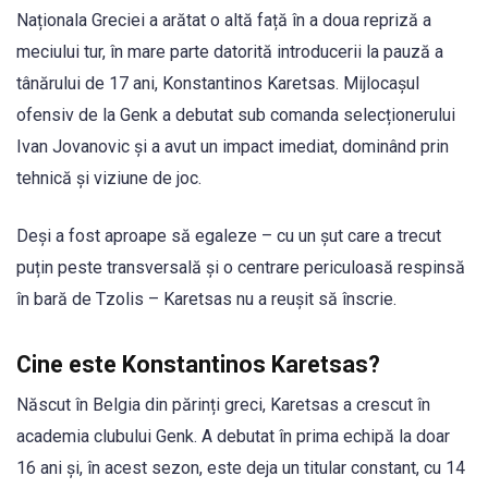
Naționala Greciei a arătat o altă față în a doua repriză a
meciului tur, în mare parte datorită introducerii la pauză a
tânărului de 17 ani, Konstantinos Karetsas. Mijlocașul
ofensiv de la Genk a debutat sub comanda selecționerului
Ivan Jovanovic și a avut un impact imediat, dominând prin
tehnică și viziune de joc.
Deși a fost aproape să egaleze – cu un șut care a trecut
puțin peste transversală și o centrare periculoasă respinsă
în bară de Tzolis – Karetsas nu a reușit să înscrie.
Cine este Konstantinos Karetsas?
Născut în Belgia din părinți greci, Karetsas a crescut în
academia clubului Genk. A debutat în prima echipă la doar
16 ani și, în acest sezon, este deja un titular constant, cu 14