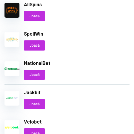
AllSpins
Joacă
SpellWin
Joacă
NationalBet
Joacă
Jackbit
Joacă
Velobet
Joacă