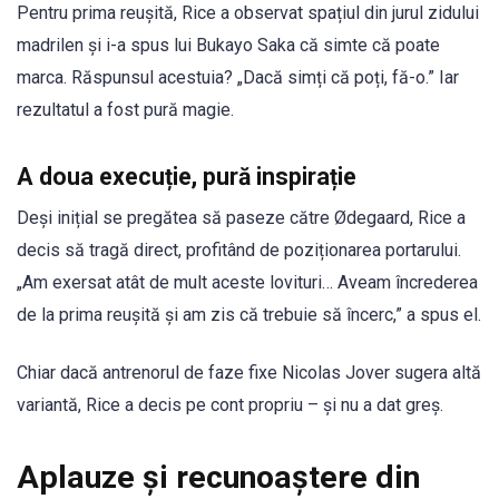
Pentru prima reușită, Rice a observat spațiul din jurul zidului
madrilen și i-a spus lui Bukayo Saka că simte că poate
marca. Răspunsul acestuia? „Dacă simți că poți, fă-o.” Iar
rezultatul a fost pură magie.
A doua execuție, pură inspirație
Deși inițial se pregătea să paseze către Ødegaard, Rice a
decis să tragă direct, profitând de poziționarea portarului.
„Am exersat atât de mult aceste lovituri… Aveam încrederea
de la prima reușită și am zis că trebuie să încerc,” a spus el.
Chiar dacă antrenorul de faze fixe Nicolas Jover sugera altă
variantă, Rice a decis pe cont propriu – și nu a dat greș.
Aplauze și recunoaștere din