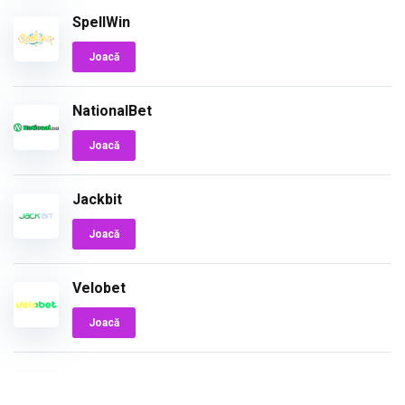
SpellWin
Joacă
NationalBet
Joacă
Jackbit
Joacă
Velobet
Joacă