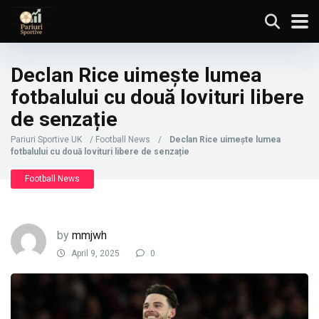
Declan Rice uimește lumea
fotbalului cu două lovituri libere
de senzație
Pariuri Sportive UK
/
Football News
/
Declan Rice uimește lumea
fotbalului cu două lovituri libere de senzație
Football News
by
mmjwh
April 9, 2025
0