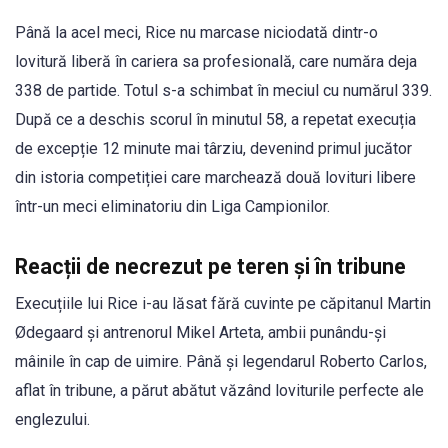
Până la acel meci, Rice nu marcase niciodată dintr-o
lovitură liberă în cariera sa profesională, care număra deja
338 de partide. Totul s-a schimbat în meciul cu numărul 339.
După ce a deschis scorul în minutul 58, a repetat execuția
de excepție 12 minute mai târziu, devenind primul jucător
din istoria competiției care marchează două lovituri libere
într-un meci eliminatoriu din Liga Campionilor.
Reacții de necrezut pe teren și în tribune
Execuțiile lui Rice i-au lăsat fără cuvinte pe căpitanul Martin
Ødegaard și antrenorul Mikel Arteta, ambii punându-și
mâinile în cap de uimire. Până și legendarul Roberto Carlos,
aflat în tribune, a părut abătut văzând loviturile perfecte ale
englezului.