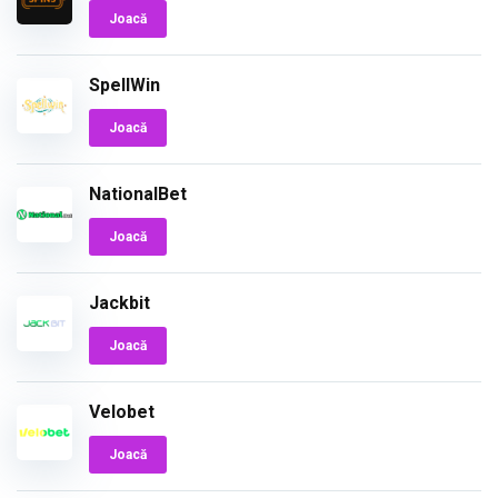
Joacă
SpellWin
Joacă
NationalBet
Joacă
Jackbit
Joacă
Velobet
Joacă