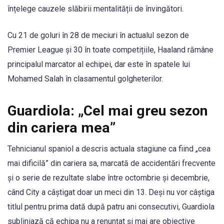
înțelege cauzele slăbirii mentalității de învingători.
Cu 21 de goluri în 28 de meciuri în actualul sezon de
Premier League și 30 în toate competițiile, Haaland rămâne
principalul marcator al echipei, dar este în spatele lui
Mohamed Salah în clasamentul golgheterilor.
Guardiola: „Cel mai greu sezon
din cariera mea”
Tehnicianul spaniol a descris actuala stagiune ca fiind „cea
mai dificilă” din cariera sa, marcată de accidentări frecvente
și o serie de rezultate slabe între octombrie și decembrie,
când City a câștigat doar un meci din 13. Deși nu vor câștiga
titlul pentru prima dată după patru ani consecutivi, Guardiola
subliniază că echipa nu a renunțat și mai are obiective