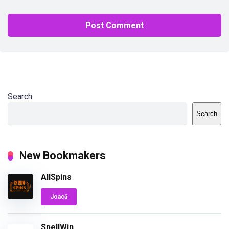
Search
Search
New Bookmakers
AllSpins
Joacă
SpellWin